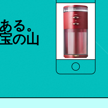
ある。
宝の山