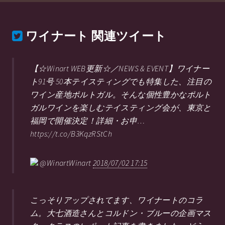
ワイナート
関連ツイート
【☆Winart WEB更新☆／NEWS & EVENT】ワイナー
ト91号 50本テイスティングでも特集した、注目の
ワイン産地ポルトガル。そんな個性豊かなポルト
ガルワインを楽しむテイスティング会が、東京と
福岡で開催決定！詳細・お申…
https://t.co/B3KqzRStCh
@WinartWinart
2018/07/02 17:15
こっそりアップされてます、ワイナートのコラ
ム。大七酒造さんとコルドン・ブルーの企画マス