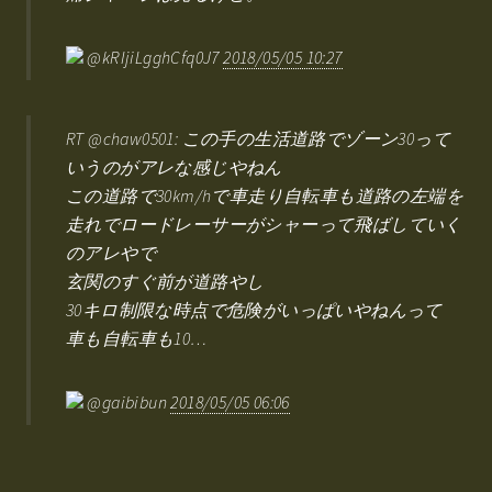
@kRIjiLgghCfq0J7
2018/05/05 10:27
RT @chaw0501: この手の生活道路でゾーン30って
いうのがアレな感じやねん
この道路で30km/hで車走り自転車も道路の左端を
走れでロードレーサーがシャーって飛ばしていく
のアレやで
玄関のすぐ前が道路やし
30キロ制限な時点で危険がいっぱいやねんって
車も自転車も10…
@gaibibun
2018/05/05 06:06